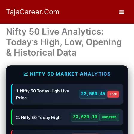
Skip
TajaCareer.Com
to
content
Nifty 50 Live Analytics:
Today’s High, Low, Opening
& Historical Data
📈 NIFTY 50 MARKET ANALYTICS
1. Nifty 50 Today High Live
23,560.45
LIVE
Price
23,620.10
2. Nifty 50 Today High
UPDATED