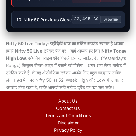
23,495.60
10. Nifty 50 Previous Close
UPDATED
Nifty 50 Live Today: यहाँ देखें आज का मार्केट अपडेट
स्वागत है आपका
हमारे
Nifty 50 Live
ट्रैकर पेज पर। यहाँ आपको हर दिन
Nifty Today
High Low
, ओपनिंग प्राइस और पिछले दिन का मार्केट रेंज (Yesterday’s
Range) बिल्कुल रीयल-टाइम में देखने को मिलेगा। अगर आप शेयर मार्केट में
ट्रेडिंग करते हैं, तो यह ऑटोमैटिक ट्रैकर आपके लिए बहुत मददगार साबित
होगा। इस पेज पर Nifty 50 का 52-Week High और Low भी लगातार
अपडेट होता रहता है, ताकि आपको सही मार्केट ट्रेंड का पता चल सके।
About Us
Contact Us
Terms and Conditions
Disclaimer
Privacy Policy